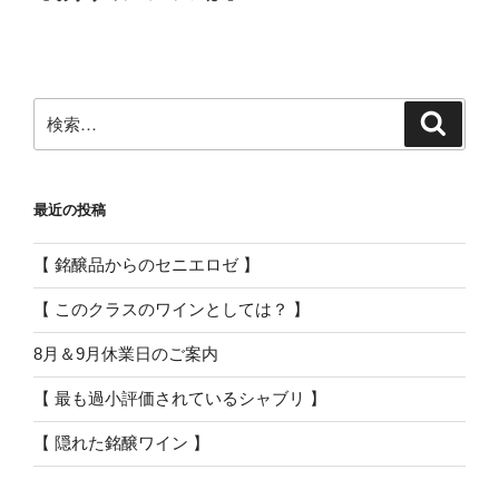
投
ー
稿
シ
ョ
ン
検
検
索
索:
最近の投稿
【 銘醸品からのセニエロゼ 】
【 このクラスのワインとしては？ 】
8月＆9月休業日のご案内
【 最も過小評価されているシャブリ 】
【 隠れた銘醸ワイン 】