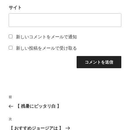
サイト
新しいコメントをメールで通知
新しい投稿をメールで受け取る
投
前
前
稿
の
【 残暑にピッタリ白 】
ナ
投
ビ
稿
次
次
ゲ
の
【 おすすめジョージアは 】