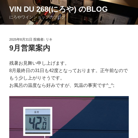
コ
VIN DU 268(にろや) のBLOG
ン
にろやワインショップのブログ
テ
ン
ツ
投
2025年8月31日
投稿者:
リキ
へ
稿
9月営業案内
ス
日:
キ
ッ
残暑お見舞い申し上げます。
プ
8月最終日の31日も42度となっております。正午前なので
もう少し上がりそうです。
お風呂の温度なら好みですが、気温の事実です^_^;