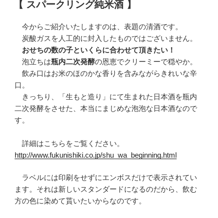
【 スパークリング純米酒 】
日:
今からご紹介いたしますのは、表題の清酒です。
炭酸ガスを人工的に封入したものではございません。
おせちの数の子といくらに合わせて頂きたい！
泡立ちは
瓶内二次発酵
の恩恵でクリーミーで穏やか。
飲み口はお米のほのかな香りを含みながらきれいな辛
口。
きっちり、「生もと造り」にて生まれた日本酒を瓶内
二次発酵をさせた、本当にまじめな泡泡な日本酒なので
す。
詳細はこちらをご覧ください。
http://www.fukunishiki.co.jp/shu_wa_beginning.html
ラベルには印刷をせずにエンボスだけで表示されてい
ます。それは新しいスタンダードになるのだから、飲む
方の色に染めて貰いたいからなのです。