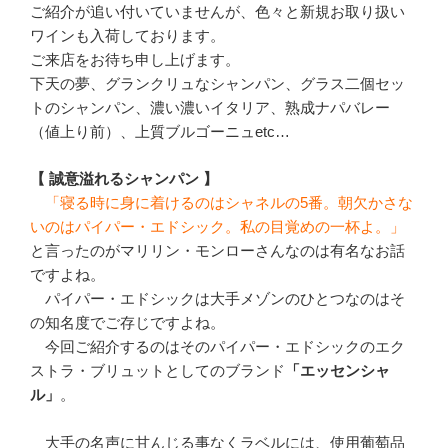
ご紹介が追い付いていませんが、色々と新規お取り扱い
ワインも入荷しております。
ご来店をお待ち申し上げます。
下天の夢、グランクリュなシャンパン、グラス二個セッ
トのシャンパン、濃い濃いイタリア、熟成ナパバレー
（値上り前）、上質ブルゴーニュetc…
【 誠意溢れるシャンパン 】
「寝る時に身に着けるのはシャネルの5番。朝欠かさな
いのはパイパー・エドシック。私の目覚めの一杯よ。」
と言ったのがマリリン・モンローさんなのは有名なお話
ですよね。
パイパー・エドシックは大手メゾンのひとつなのはそ
の知名度でご存じですよね。
今回ご紹介するのはそのパイパー・エドシックのエク
ストラ・ブリュットとしてのブランド
「エッセンシャ
ル」
。
大手の名声に甘んじる事なくラベルには、使用葡萄品