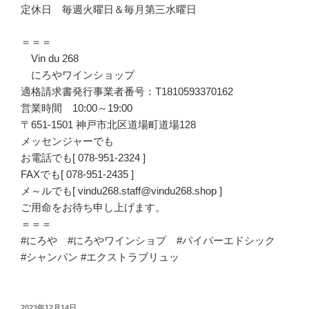
定休日 毎週火曜日＆毎月第三水曜日
＝＝＝
Vin du 268
にろやワインショップ
適格請求書発行事業者番号：T1810593370162
営業時間 10:00～19:00
〒651-1501 神戸市北区道場町道場128
メッセンジャーでも
お電話でも[ 078-951-2324 ]
FAXでも[ 078-951-2435 ]
メ～ルでも[ vindu268.staff@vindu268.shop ]
ご用命をお待ち申し上げます。
＝＝＝
#にろや #にろやワインショプ #パイパーエドシック
#シャンパン #エクストラブリュッ
投
2023年12月14日