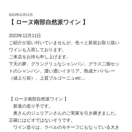
投
2023年12月11日
稿
【 ローヌ南部自然派ワイン 】
日:
2023年12月11日
ご紹介が追い付いていませんが、色々と新規お取り扱い
ワインも入荷しております。
ご来店をお待ち申し上げます。
下天の夢、グランクリュなシャンパン、グラス二個セッ
トのシャンパン、濃い濃いイタリア、熟成ナパバレー
（値上り前）、上質ブルゴーニュetc…
【 ローヌ南部自然派ワイン 】
新進の造り手です。
奥さんのジュリアンさんのご実家を引き継ぎました。
正確にはビオではないそうです。
ワイン造りは、ラベルのモチーフにもなっている大き