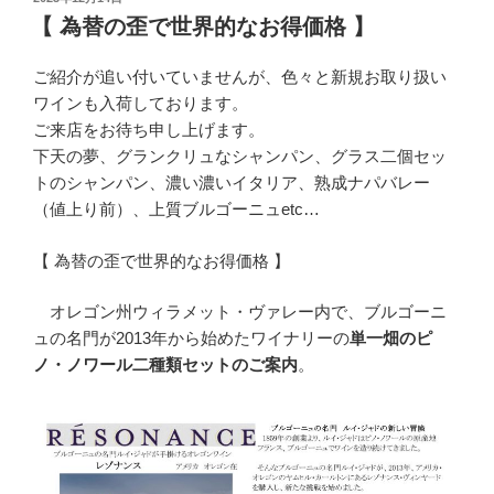
稿
【 為替の歪で世界的なお得価格 】
日:
ご紹介が追い付いていませんが、色々と新規お取り扱い
ワインも入荷しております。
ご来店をお待ち申し上げます。
下天の夢、グランクリュなシャンパン、グラス二個セッ
トのシャンパン、濃い濃いイタリア、熟成ナパバレー
（値上り前）、上質ブルゴーニュetc…
【 為替の歪で世界的なお得価格 】
オレゴン州ウィラメット・ヴァレー内で、ブルゴーニ
ュの名門が2013年から始めたワイナリーの
単一畑のピ
ノ・ノワール二種類セットのご案内
。