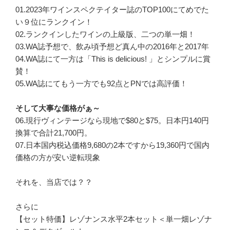
01.2023年ワインスペクテイター誌のTOP100にてめでた
い９位にランクイン！
02.ランクインしたワインの上級版、二つの単一畑！
03.WA誌予想で、飲み頃予想ど真ん中の2016年と2017年
04.WA誌にて一方は「This is delicious! 」とシンプルに賞
賛！
05.WA誌にてもう一方でも92点とPNでは高評価！
そして大事な価格がぁ～
06.現行ヴィンテージなら現地で$80と$75。日本円140円
換算で合計21,700円。
07.日本国内税込価格9,680の2本ですから19,360円で国内
価格の方が安い逆転現象
それを、当店では？？
さらに
【セット特価】レゾナンス水平2本セット＜単一畑レゾナ