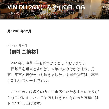
コ
VIN DU 268(にろや) のBLOG
ン
にろやワインショップのブログ
テ
ン
ツ
月:
2023年12月
へ
ス
キ
投
2023年12月31日
ッ
稿
【御礼ご挨拶】
日:
プ
2023年、令和5年も暮れようとしております。
日曜日を週末とすれば、今年の大みそかは週末、月
末、年末と末が三つも続きました。明日の新年は、本当
に新しいスタートですね。
この年末には多くの方にご来店いただき本当にありが
とうございました。ご案内も行き届かなかった方様には
お詫び申し上げます。