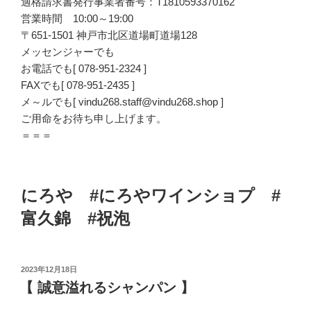
適格請求書発行事業者番号：T1810593370162
営業時間 10:00～19:00
〒651-1501 神戸市北区道場町道場128
メッセンジャーでも
お電話でも[ 078-951-2324 ]
FAXでも[ 078-951-2435 ]
メ～ルでも[ vindu268.staff@vindu268.shop ]
ご用命をお待ち申し上げます。
＝＝＝
にろや #にろやワインショプ #
富久錦 #祝泡
投
2023年12月18日
稿
【 誠意溢れるシャンパン 】
日: