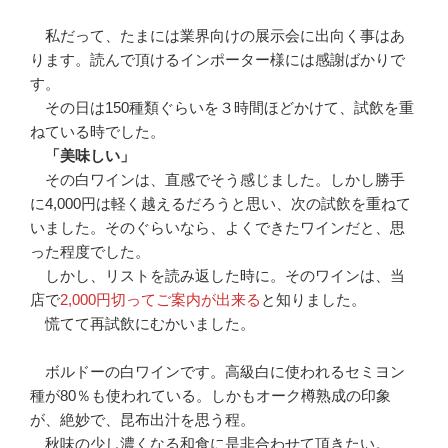
私だって、たまには業界向けの展示会に出向く事はあ
ります。読んで頂けるインポーター様には感謝ばかりで
す。
その日は150種類ぐらいを３時間ほどかけて、試飲を重
ねている時でした。
「美味しい」
その白ワインは、直感でそう感じました。しかし勝手
に4,000円は軽く越えるだろうと思い、次の試飲を重ねて
いました。そのぐらいなら、よくできたワインだと、思
った程度でした。
しかし、リストを読み返した時に。そのワインは、当
店で
2,000円切ってご案内が出来る
と知りました。
慌てて再試飲にむかいました。
ボルドーの白ワインです。高級白に使われるセミヨン
種が80％も使われている。しかもオーク樽熟成の印象
が、絶妙で、昆布出汁を思う程。
秋味の少し濃くなる和食に是非合わせて頂きたい。