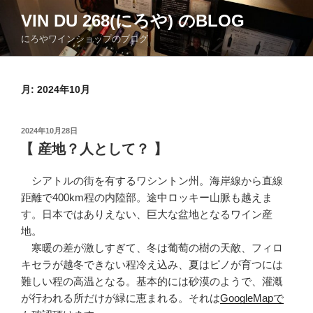
コ
VIN DU 268(にろや) のBLOG
ン
にろやワインショップのブログ
テ
ン
ツ
月:
2024年10月
へ
ス
キ
投
2024年10月28日
ッ
稿
【 産地？人として？ 】
日:
プ
シアトルの街を有するワシントン州。海岸線から直線
距離で400km程の内陸部。途中ロッキー山脈も越えま
す。日本ではありえない、巨大な盆地となるワイン産
地。
寒暖の差が激しすぎて、冬は葡萄の樹の天敵、フィロ
キセラが越冬できない程冷え込み、夏はピノが育つには
難しい程の高温となる。基本的には砂漠のようで、灌漑
が行われる所だけが緑に恵まれる。それは
GoogleMapで