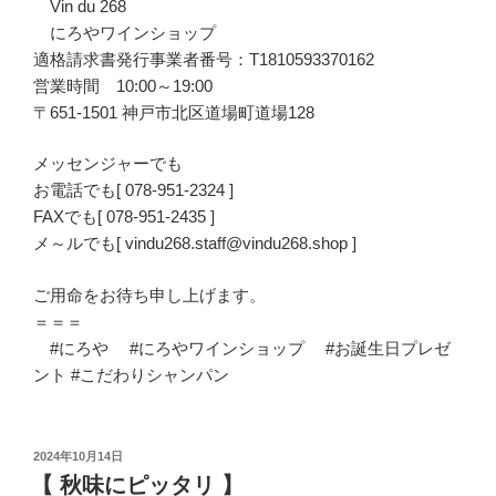
Vin du 268
にろやワインショップ
適格請求書発行事業者番号：T1810593370162
営業時間 10:00～19:00
〒651-1501 神戸市北区道場町道場128
メッセンジャーでも
お電話でも[ 078-951-2324 ]
FAXでも[ 078-951-2435 ]
メ～ルでも[ vindu268.staff@vindu268.shop ]
ご用命をお待ち申し上げます。
＝＝＝
#にろや #にろやワインショップ #お誕生日プレゼ
ント #こだわりシャンパン
投
2024年10月14日
稿
【 秋味にピッタリ 】
日: