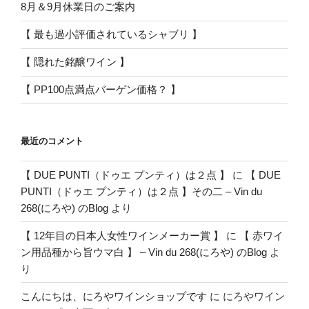
8月＆9月休業日のご案内
【 最も過小評価されているシャブリ 】
【 隠れた銘醸ワイン 】
【 PP100点満点バーゲン価格？ 】
最近のコメント
【 DUE PUNTI（ドゥエ プンティ）は２点 】
に
【 DUE
PUNTI（ドゥエ プンティ）は２点 】その二 – Vin du
268(にろや) のBlog
より
【 12年目の日本人女性ワインメーカー賞 】
に
【 赤ワイ
ン用品種から旨ウマ白 】 – Vin du 268(にろや) のBlog
よ
り
こんにちは、にろやワインショップです
に
にろやワイン