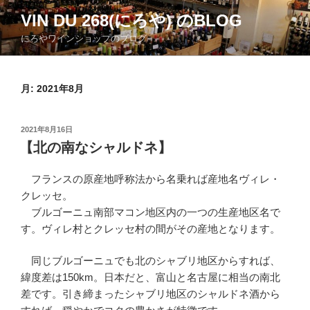
コ
VIN DU 268(にろや) のBLOG
ン
にろやワインショップのブログ
テ
ン
ツ
月:
2021年8月
へ
ス
キ
投
2021年8月16日
ッ
稿
【北の南なシャルドネ】
日:
プ
フランスの原産地呼称法から名乗れば産地名ヴィレ・
クレッセ。
ブルゴーニュ南部マコン地区内の一つの生産地区名で
す。ヴィレ村とクレッセ村の間がその産地となります。
同じブルゴーニュでも北のシャブリ地区からすれば、
緯度差は150km。日本だと、富山と名古屋に相当の南北
差です。引き締まったシャブリ地区のシャルドネ酒から