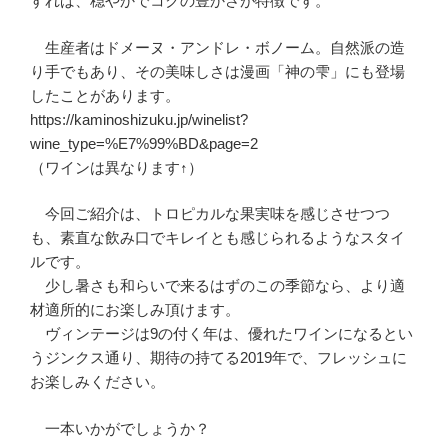
すれば、穏やかでコクの豊かさが特徴です。
生産者はドメーヌ・アンドレ・ボノーム。自然派の造
り手でもあり、その美味しさは漫画「神の雫」にも登場
したことがあります。
https://kaminoshizuku.jp/winelist?
wine_type=%E7%99%BD&page=2
（ワインは異なります↑）
今回ご紹介は、トロピカルな果実味を感じさせつつ
も、素直な飲み口でキレイとも感じられるようなスタイ
ルです。
少し暑さも和らいで来るはずのこの季節なら、より適
材適所的にお楽しみ頂けます。
ヴィンテージは9の付く年は、優れたワインになるとい
うジンクス通り、期待の持てる2019年で、フレッシュに
お楽しみください。
一本いかがでしょうか？