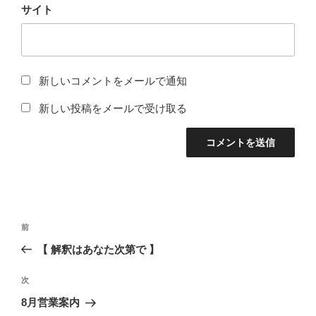
サイト
新しいコメントをメールで通知
新しい投稿をメールで受け取る
投
前
前
稿
の
【 解釈はあなた次第で 】
ナ
投
ビ
稿
次
次
ゲ
の
8月営業案内
投