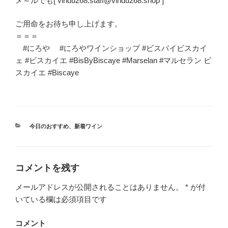
メ～ルでも[ vindu268.staff@vindu268.shop ]
ご用命をお待ち申し上げます。
＝＝＝
#にろや #にろやワインショップ #ビスバイビスカイ
ェ #ビスカイエ #BisByBiscaye #Marselan #マルセラン ビ
スカイエ #Biscaye
カ
今日のおすすめ
、
新着ワイン
テ
ゴ
リ
ー
コメントを残す
メールアドレスが公開されることはありません。
*
が付
いている欄は必須項目です
コメント