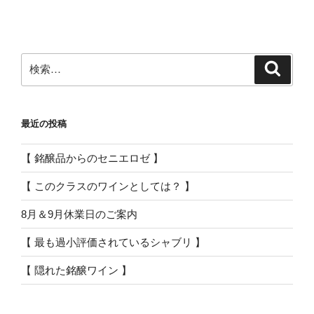
ー
稿
シ
ョ
ン
検
検
索
索:
最近の投稿
【 銘醸品からのセニエロゼ 】
【 このクラスのワインとしては？ 】
8月＆9月休業日のご案内
【 最も過小評価されているシャブリ 】
【 隠れた銘醸ワイン 】