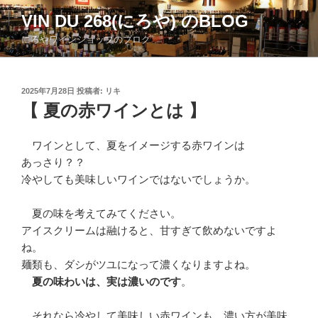
コ
VIN DU 268(にろや) のBLOG
ン
にろやワインショップのブログ
テ
ン
ツ
投
2025年7月28日
投稿者:
リキ
へ
稿
【 夏の赤ワインとは 】
ス
日:
キ
ッ
ワインとして、夏をイメージする赤ワインは
プ
あっさり？？
冷やしても美味しいワインではないでしょうか。
夏の味を考えてみてください。
アイスクリームは融けると、甘すぎて飲めないですよ
ね。
麺類も、ダシがツユになって濃くなりますよね。
夏の味わいは、実は濃いのです
。
それなら冷やして美味しい赤ワインも、濃い方が美味