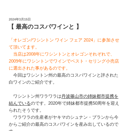
投
2024年3月15日
稿
【 最高のコスパワインと 】
日:
「オレゴン/ワシントン ワイン フェア 2024」に参加させ
て頂いてます。
当店は2008年にワシントンとオレゴンそれぞれで、
2009年にワシントンでワインでベスト・セリング小売店
に選出された事があるのです。
今回はワシントン州の最高のコスパワインと評された
白ワインのご紹介です。
ワシントン州ワラワラは
丹波篠山市の姉妹都市提携を
結んでいる
のです。2020年で姉妹都市提携50周年を迎え
られたそうです。
ワラワラの生産者がヤキマのシュナン・ブランから今
からご紹介の最高のコスパワインを産み出しているので