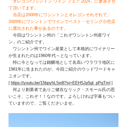
「オレゴン/ワシントン ワイン フェア 2024」に参加させ
て頂いてます。
当店は2008年にワシントンとオレゴンそれぞれで、
2009年にワシントンでワインでベスト・セリング小売店
に選出された事があるのです。
今回はワシントン州の「これぞワシントン州産ワイ
ン」のご紹介です。
ワシントン州でワイン産業として本格的にワイナリー
が生まれたのは1960年代～となっています。
特に今となっては銘醸地として名高いワラワラ地区に
1981年に生まれたのが、今回ご紹介のウッドワードキャ
ニオンです。
[
https://youtu.be/15bpyhLSei8?si=EEH5Jp5gt_pPqTml
]
何より創業者でありご健在なリック・スモール氏の思
いこそ、これぞ！！なのです。よろしければ字幕もつい
ていますので、ご覧くださいませ。