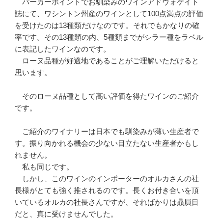
パーカーポイントでお馴染みのワインアドヴォケイト
誌にて、ワシントン州産のワインとして100点満点の評価
を受けたのは13種類だけなのです。それでもかなりの確
率です。その13種類の内、5種類までがシラー種をラベル
に表記したワインなのです。
ローヌ品種が好適地であることがご理解いただけると
思います。
そのローヌ品種として高い評価を得たワインのご紹介
です。
ご紹介のワイナリーは日本でも馴染みが薄い生産者で
す。振り向かれる機会の少ない目立たない生産者かもし
れません。
私も同じです。
しかし、このワインのインポーターのオルカさんの社
長様がとても強く推されるのです。長くお付き合いを頂
いている
オルカの社長さん
ですが、そればかりは贔屓目
だと、真に受けませんでした。