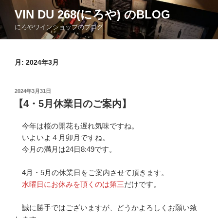
コ
VIN DU 268(にろや) のBLOG
ン
にろやワインショップのブログ
テ
ン
ツ
月:
2024年3月
へ
ス
キ
投
2024年3月31日
ッ
稿
【4・5月休業日のご案内】
日:
プ
今年は桜の開花も遅れ気味ですね。
いよいよ４月卯月ですね。
今月の満月は24日8:49です。
4月・5月の休業日をご案内させて頂きます。
水曜日にお休みを頂くのは第三
だけです。
誠に勝手ではございますが、どうかよろしくお願い致