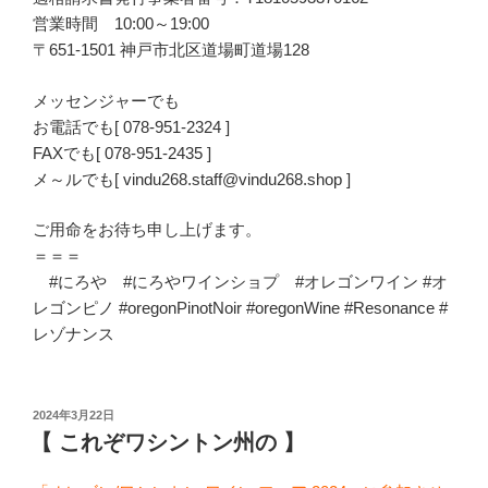
営業時間 10:00～19:00
〒651-1501 神戸市北区道場町道場128
メッセンジャーでも
お電話でも[ 078-951-2324 ]
FAXでも[ 078-951-2435 ]
メ～ルでも[ vindu268.staff@vindu268.shop ]
ご用命をお待ち申し上げます。
＝＝＝
#にろや #にろやワインショプ #オレゴンワイン #オ
レゴンピノ #oregonPinotNoir #oregonWine #Resonance #
レゾナンス
投
2024年3月22日
稿
【 これぞワシントン州の 】
日: