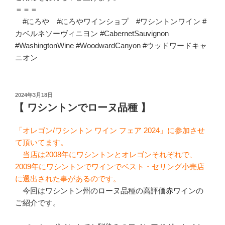
＝＝＝
#にろや #にろやワインショプ #ワシントンワイン #
カベルネソーヴィニヨン #CabernetSauvignon
#WashingtonWine #WoodwardCanyon #ウッドワードキャ
ニオン
投
2024年3月18日
稿
【 ワシントンでローヌ品種 】
日:
「オレゴン/ワシントン ワイン フェア 2024」に参加させ
て頂いてます。
当店は2008年にワシントンとオレゴンそれぞれで、
2009年にワシントンでワインでベスト・セリング小売店
に選出された事があるのです。
今回はワシントン州のローヌ品種の高評価赤ワインの
ご紹介です。