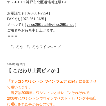
〒651-1501 神戸市北区道場町道場128
お電話でも[ 078-951-2324 ]
FAXでも[ 078-951-2435 ]
メ～ルでも[
vindu268.staff@vindu268.shop
]
ご用命をお待ち申し上げます。
＝＝＝
#にろや #にろやワインショプ
投
2024年3月25日
稿
【 こだわり上質ピノが 】
日:
「オレゴン/ワシントン ワイン フェア 2024」
に参加させ
て頂いてます。
当店は2008年にワシントンとオレゴンそれぞれで、
2009年にワシントンでワインでベスト・セリング小売店
に選出された事があるのです。