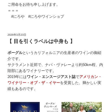
ご用命をお待ち申し上げます。
＝＝＝
#にろや #にろやワインショプ
投
2026年3月23日
稿
【 目を引くラベルは中身も 】
日:
ボーグル
というカリフォルニアの生産者のワインの御紹
介です。
サクラメント近郊で、ナパ・ヴァレーより約50km程、内
陸部にあるワイナリーです。
2019年には
ワイン・エンスージアスト誌
で
アメリカン・
ワイナリー・オブ・ザ・イヤー
を受賞した、輝かしい実
績もあるのです。