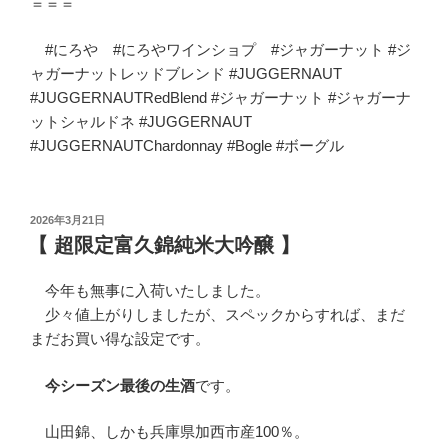
＝＝＝
#にろや #にろやワインショプ #ジャガーナット #ジ
ャガーナットレッドブレンド #JUGGERNAUT
#JUGGERNAUTRedBlend #ジャガーナット #ジャガーナ
ットシャルドネ #JUGGERNAUT
#JUGGERNAUTChardonnay #Bogle #ボーグル
投
2026年3月21日
稿
【 超限定富久錦純米大吟醸 】
日:
今年も無事に入荷いたしました。
少々値上がりしましたが、スペックからすれば、まだ
まだお買い得な設定です。
今シーズン最後の生酒
です。
山田錦、しかも兵庫県加西市産100％。