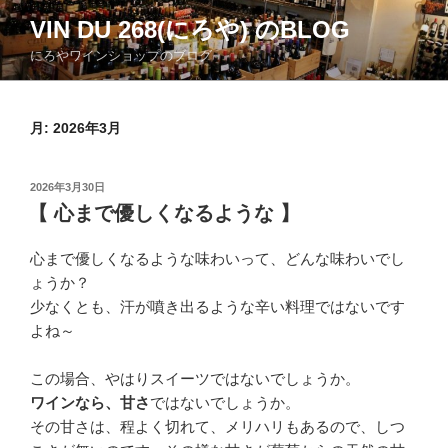
コ
VIN DU 268(にろや) のBLOG
ン
にろやワインショップのブログ
テ
ン
ツ
月:
2026年3月
へ
ス
キ
投
2026年3月30日
ッ
稿
【 心まで優しくなるような 】
日:
プ
心まで優しくなるような味わいって、どんな味わいでし
ょうか？
少なくとも、汗が噴き出るような辛い料理ではないです
よね～
この場合、やはりスイーツではないでしょうか。
ワインなら、甘さ
ではないでしょうか。
その甘さは、程よく切れて、メリハリもあるので、しつ