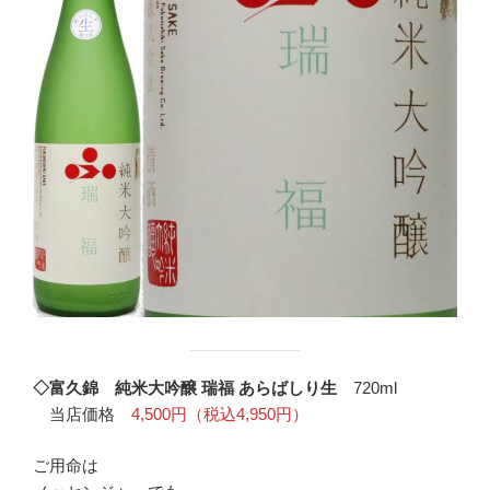
◇富久錦 純米大吟醸 瑞福 あらばしり生
720ml
当店価格
4,500円（税込4,950円）
ご用命は