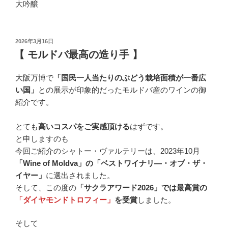
大吟醸
投
2026年3月16日
稿
【 モルドバ最高の造り手 】
日:
大阪万博で
「国民一人当たりのぶどう栽培面積が一番広
い国」
との展示が印象的だったモルドバ産のワインの御
紹介です。
とても
高いコスパをご実感頂ける
はずです。
と申しますのも
今回ご紹介のシャトー・ヴァルテリーは、2023年10月
「Wine of Moldva」の「ベストワイナリ―・オブ・ザ・
イヤー」
に選出されました。
そして、この度の
「サクラアワード2026」では最高賞の
「ダイヤモンドトロフィー」
を受賞
しました。
そして