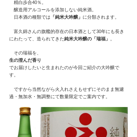
精白歩合40％。
醸造用アルコールを添加しない純米酒。
日本酒の種類では
「純米大吟醸」
に分類されます。
富久錦さんの旗艦的存在の日本酒として30年にも長き
にわたって、造られてきた
純米大吟醸の「瑞福」
。
その瑞福を、
生の澄んだ香り
でお届けしたいと生まれたのが今回ご紹介の大吟醸で
す。
ですから当然ながら火入れさえもせずにそのまま無濾
過・無加水・無調整にて数量限定でご案内です。