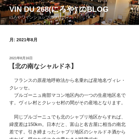
コ
VIN DU 268(にろや) のBLOG
ン
にろやワインショップのブログ
テ
ン
ツ
月:
2021年8月
へ
ス
キ
投
2021年8月16日
ッ
稿
【北の南なシャルドネ】
日:
プ
フランスの原産地呼称法から名乗れば産地名ヴィレ・
クレッセ。
ブルゴーニュ南部マコン地区内の一つの生産地区名で
す。ヴィレ村とクレッセ村の間がその産地となります。
同じブルゴーニュでも北のシャブリ地区からすれば、
緯度差は150km。日本だと、富山と名古屋に相当の南北
差です。引き締まったシャブリ地区のシャルドネ酒から