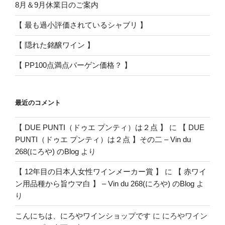
8月＆9月休業日のご案内
【 最も過小評価されているシャブリ 】
【 隠れた銘醸ワイン 】
【 PP100点満点バーゲン価格？ 】
最近のコメント
【 DUE PUNTI（ドゥエ プンティ）は２点 】
に
【 DUE
PUNTI（ドゥエ プンティ）は２点 】その二 – Vin du
268(にろや) のBlog
より
【 12年目の日本人女性ワインメーカー賞 】
に
【 赤ワイ
ン用品種から旨ウマ白 】 – Vin du 268(にろや) のBlog
よ
り
こんにちは、にろやワインショップです
に
にろやワイン