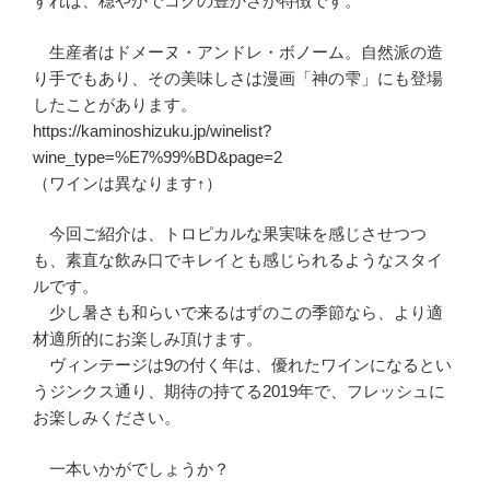
すれば、穏やかでコクの豊かさが特徴です。
生産者はドメーヌ・アンドレ・ボノーム。自然派の造
り手でもあり、その美味しさは漫画「神の雫」にも登場
したことがあります。
https://kaminoshizuku.jp/winelist?
wine_type=%E7%99%BD&page=2
（ワインは異なります↑）
今回ご紹介は、トロピカルな果実味を感じさせつつ
も、素直な飲み口でキレイとも感じられるようなスタイ
ルです。
少し暑さも和らいで来るはずのこの季節なら、より適
材適所的にお楽しみ頂けます。
ヴィンテージは9の付く年は、優れたワインになるとい
うジンクス通り、期待の持てる2019年で、フレッシュに
お楽しみください。
一本いかがでしょうか？