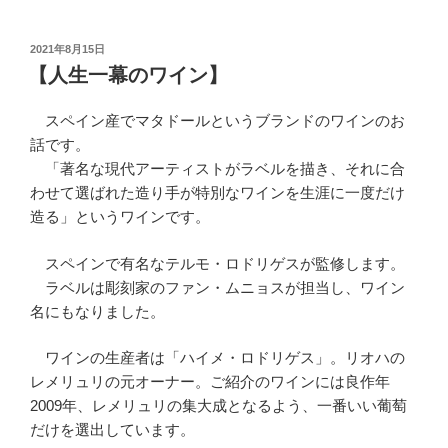
投
2021年8月15日
稿
【人生一幕のワイン】
日:
スペイン産でマタドールというブランドのワインのお
話です。
「著名な現代アーティストがラベルを描き、それに合
わせて選ばれた造り手が特別なワインを生涯に一度だけ
造る」というワインです。
スペインで有名なテルモ・ロドリゲスが監修します。
ラベルは彫刻家のファン・ムニョスが担当し、ワイン
名にもなりました。
ワインの生産者は「ハイメ・ロドリゲス」。リオハの
レメリュリの元オーナー。ご紹介のワインには良作年
2009年、レメリュリの集大成となるよう、一番いい葡萄
だけを選出しています。